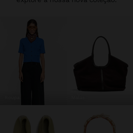
roupa
malas