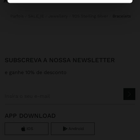
Parfois
SALE_IE
Jewellery
925 Sterling Silver
bracelets
SUBSCREVA A NOSSA NEWSLETTER
e ganhe 10% de desconto
APP DOWNLOAD
iOS
Android