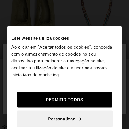
Este website utiliza cookies
×
Ao clicar em "Aceitar todos os cookies", concorda
olá
sapatos
bijuteria
com o armazenamento de cookies no seu
dispositivo para melhorar a navegação no site,
Está a aceder ao site a partir de Portugal. Deseja
analisar a utilização do site e ajudar nas nossas
navegar no nosso site United States?
iniciativas de marketing.
PODERÁ INTERESSAR-LHE
Novidades
Malas
Não, Fique em
Sim, leve-me a United
Roupa
PERMITIR TODOS
Bijuteria
Portugal
States
Sapatos
Carteiras
Relógios
Personalizáveis
Personalizar
Acessórios