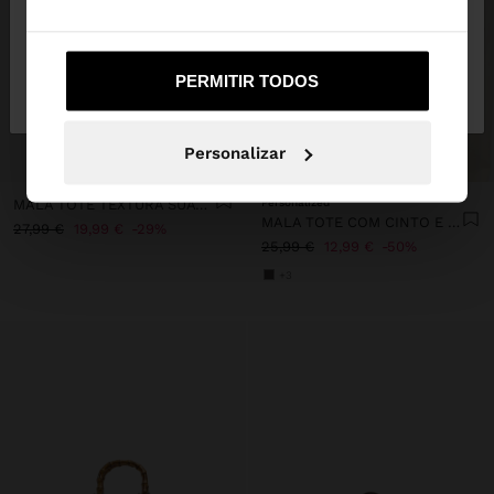
Não, Fique em
Sim, leve-me a United
PERMITIR TODOS
Portugal
States
Personalizar
+
+
MALA TOTE TEXTURA SUAVE COM TIRACOLO M
Personalized
MALA TOTE COM CINTO E PENDURO
27,99 €
19,99 €
29%
25,99 €
12,99 €
50%
+3