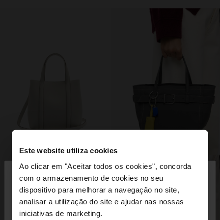
Este website utiliza cookies
×
Ao clicar em "Aceitar todos os cookies", concorda
olá
com o armazenamento de cookies no seu
dispositivo para melhorar a navegação no site,
Está a aceder ao site a partir de Portugal. Deseja
analisar a utilização do site e ajudar nas nossas
navegar no nosso site United States?
iniciativas de marketing.