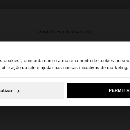
PODERÁ INTERESSAR-LHE
Novidades
Malas
Roupa
Bijuteria
Sapatos
Carteiras
 os cookies", concorda com o armazenamento de cookies no seu 
Relógios
Personalizáveis
Acessórios
 utilização do site e ajudar nas nossas iniciativas de marketing.
e a partir de Portugal. Deseja navegar no nosso site Unite
alizar
PERMITI
Não, Fique em Portugal
Sim, leve
Parfois
SALE_IE
Accessories
winter accessories