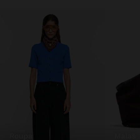
roupa
malas