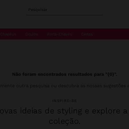
Pesquisar
Chapéus
Óculos
Porta-Chaves
Cintos
Não foram encontrados resultados para "{0}".
imente outra pesquisa ou descubra as nossas sugestões a
INSPIRE-SE
vas ideias de styling e explore 
coleção.