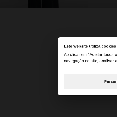
Este website utiliza cookies
olá
Ao clicar em "Aceitar todos
navegação no site, analisar a
Está a aceder ao sit
Person