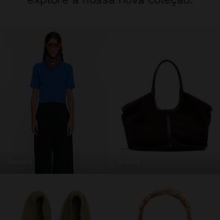
roupa
malas