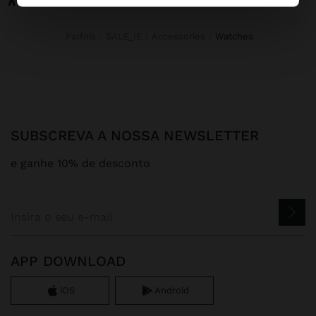
Parfois
SALE_IE
Accessories
watches
SUBSCREVA A NOSSA NEWSLETTER
e ganhe 10% de desconto
APP DOWNLOAD
iOS
Android