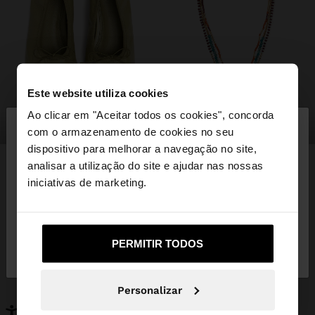
Este website utiliza cookies
×
Ao clicar em "Aceitar todos os cookies", concorda
olá
sapatos
bijuteria
com o armazenamento de cookies no seu
dispositivo para melhorar a navegação no site,
Está a aceder ao site a partir de Portugal. Deseja
analisar a utilização do site e ajudar nas nossas
navegar no nosso site United States?
iniciativas de marketing.
PODERÁ INTERESSAR-LHE
Novidades
Malas
Não, Fique em
Sim, leve-me a United
Roupa
PERMITIR TODOS
Bijuteria
Portugal
States
Sapatos
Carteiras
Relógios
Personalizáveis
Personalizar
Acessórios