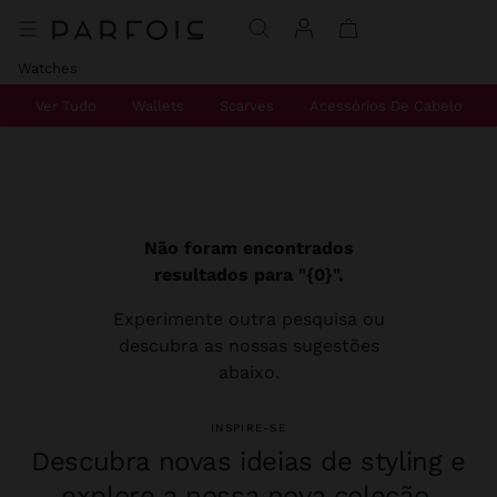
Watches
Ver Tudo
Wallets
Scarves
Acessórios De Cabelo
Não foram encontrados
resultados para "{0}".
Experimente outra pesquisa ou
descubra as nossas sugestões
abaixo.
INSPIRE-SE
Descubra novas ideias de styling e
explore a nossa nova coleção.