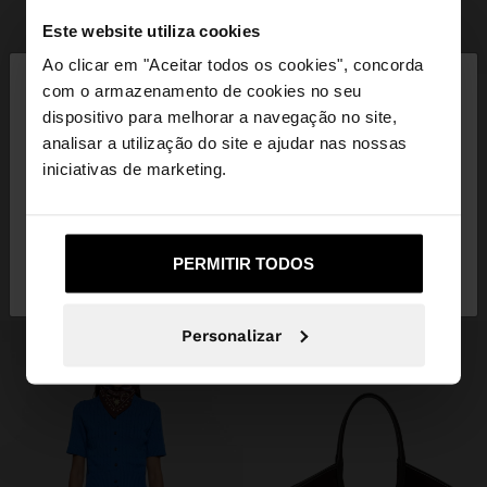
Este website utiliza cookies
+
×
Ao clicar em "Aceitar todos os cookies", concorda
olá
com o armazenamento de cookies no seu
CINTO COM ILHÓS
dispositivo para melhorar a navegação no site,
17,99 €
9,99 €
44%
Está a aceder ao site a partir de Portugal. Deseja
analisar a utilização do site e ajudar nas nossas
navegar no nosso site United States?
iniciativas de marketing.
INSPIRE-SE
Descubra novas ideias de styling e
Não, Fique em
Sim, leve-me a United
explore a nossa nova coleção.
PERMITIR TODOS
Portugal
States
Personalizar