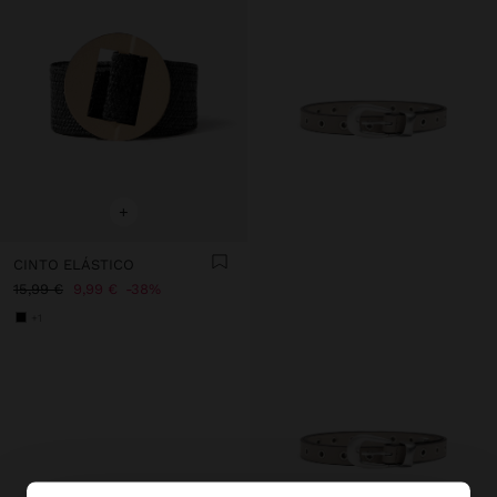
+
CINTO ELÁSTICO
15,99 €
9,99 €
38%
+1