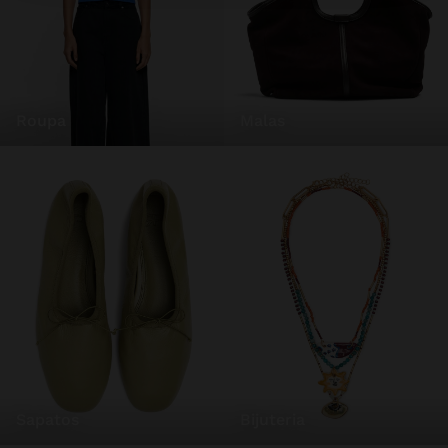
roupa
malas
sapatos
bijuteria