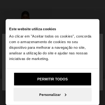
Este website utiliza cookies
×
Ao clicar em "Aceitar todos os cookies", concorda
olá
com o armazenamento de cookies no seu
dispositivo para melhorar a navegação no site,
Está a aceder ao site a partir de Portugal. Deseja
analisar a utilização do site e ajudar nas nossas
navegar no nosso site United States?
iniciativas de marketing.
roupa
malas
Não, Fique em
Sim, leve-me a United
PERMITIR TODOS
Portugal
States
Personalizar