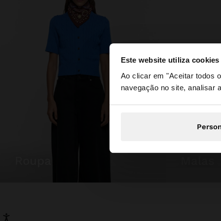
Este website utiliza cookies
olá
Ao clicar em "Aceitar todos
navegação no site, analisar a
Está a aceder ao sit
Person
roupa
malas