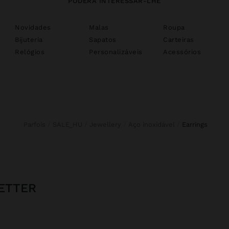
PODERÁ INTERESSAR-LHE
Novidades
Malas
Roupa
Bijuteria
Sapatos
Carteiras
Relógios
Personalizáveis
Acessórios
Parfois
SALE_HU
Jewellery
Aço inoxidável
earrings
ETTER