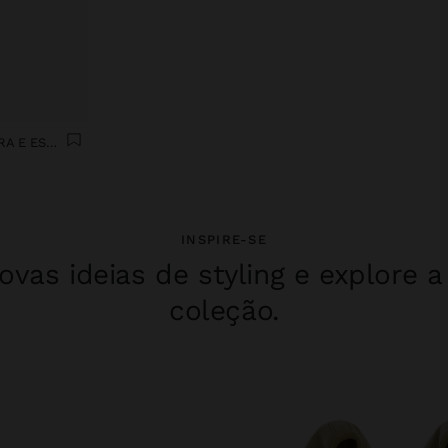
SET DE BRINCOS COM PEDRA E ESMALTE - AÇO INOXIDÁVEL
INSPIRE-SE
vas ideias de styling e explore 
coleção.