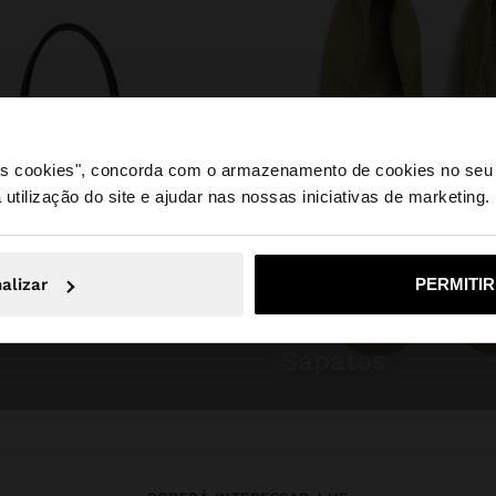
 os cookies", concorda com o armazenamento de cookies no seu 
 utilização do site e ajudar nas nossas iniciativas de marketing.
e a partir de Portugal. Deseja navegar no nosso site Unite
alizar
PERMITI
Não, Fique em Portugal
Sim, leve
sapatos