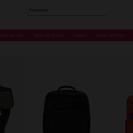
Pesquisar
Malas de mão
Malas de Ombro
Viagem
Malas De Festa