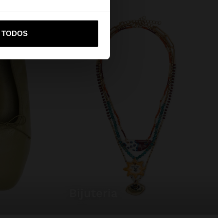
R TODOS
-me a United States
bijuteria