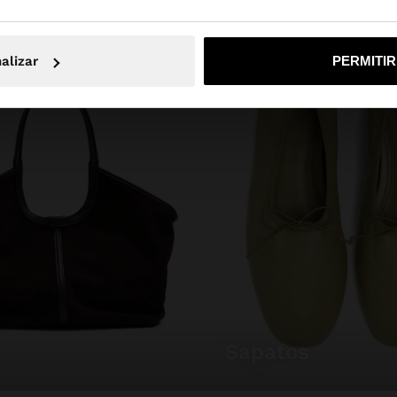
alizar
PERMITI
Não, Fique em Portugal
Sim, leve
sapatos