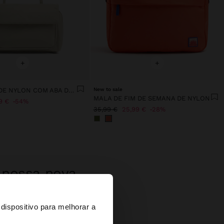
+
+
MALA TOTE DE NYLON COM ABA DUPLA
New to sale
MALA DE FIM DE SEMANA DE NYLON
9 €
54%
35,99 €
25,99 €
28%
a nossa nova
×
dispositivo para melhorar a
d States?