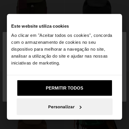
Este website utiliza cookies
+
+
×
Ao clicar em "Aceitar todos os cookies", concorda
olá
com o armazenamento de cookies no seu
MOCHILA COLOR BLOCK DE NYLON
MOCHILA COM TEXTURA E ABA
dispositivo para melhorar a navegação no site,
25,99 €
12,99 €
50%
23,99 €
12,99 €
46%
Está a aceder ao site a partir de Portugal. Deseja
analisar a utilização do site e ajudar nas nossas
+3
+2
navegar no nosso site United States?
iniciativas de marketing.
Não, Fique em
Sim, leve-me a United
PERMITIR TODOS
Portugal
States
Personalizar