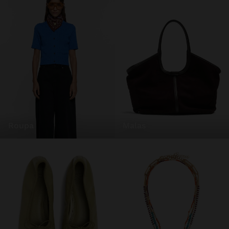
roupa
malas