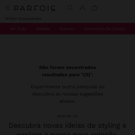
Winter Accessories
Ver Tudo
Wallets
Scarves
Acessórios De Cabelo
Não foram encontrados
resultados para "{0}".
Experimente outra pesquisa ou
descubra as nossas sugestões
abaixo.
INSPIRE-SE
Descubra novas ideias de styling e
explore a nossa nova coleção.