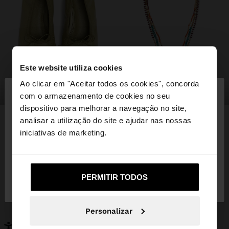
Este website utiliza cookies
×
Ao clicar em "Aceitar todos os cookies", concorda
olá
sapatos
bijuteria
com o armazenamento de cookies no seu
dispositivo para melhorar a navegação no site,
Está a aceder ao site a partir de Portugal. Deseja
analisar a utilização do site e ajudar nas nossas
navegar no nosso site United States?
iniciativas de marketing.
PODERÁ INTERESSAR-LHE
Novidades
Malas
Não, Fique em
Sim, leve-me a United
Roupa
PERMITIR TODOS
Bijuteria
Portugal
States
Sapatos
Carteiras
Relógios
Personalizáveis
Personalizar
Acessórios