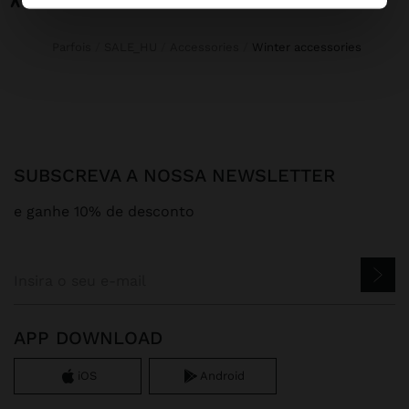
Parfois
SALE_HU
Accessories
winter accessories
SUBSCREVA A NOSSA NEWSLETTER
e ganhe 10% de desconto
APP DOWNLOAD
iOS
Android