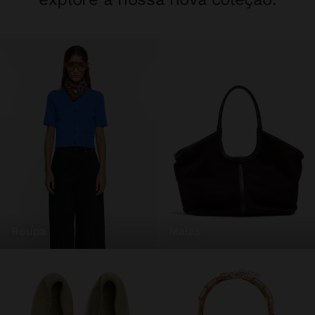
roupa
malas