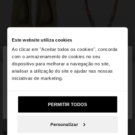
Este website utiliza cookies
×
Ao clicar em "Aceitar todos os cookies", concorda
olá
sapatos
bijuteria
com o armazenamento de cookies no seu
dispositivo para melhorar a navegação no site,
Está a aceder ao site a partir de Portugal. Deseja
analisar a utilização do site e ajudar nas nossas
navegar no nosso site United States?
iniciativas de marketing.
PODERÁ INTERESSAR-LHE
Novidades
Malas
Não, Fique em
Sim, leve-me a United
Roupa
PERMITIR TODOS
Bijuteria
Portugal
States
Sapatos
Carteiras
Relógios
Personalizáveis
Personalizar
Acessórios