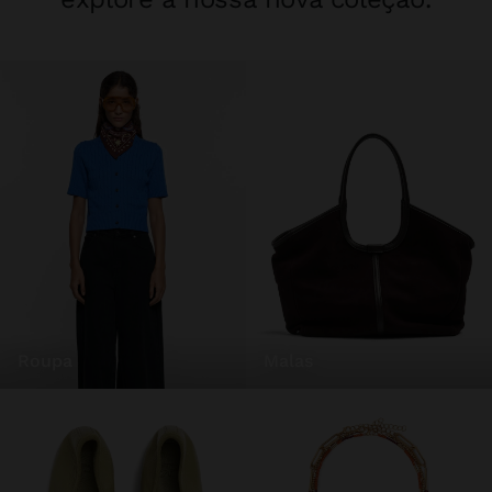
roupa
malas