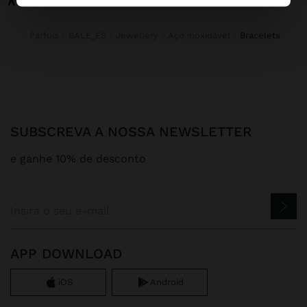
Parfois
SALE_ES
Jewellery
Aço inoxidável
bracelets
SUBSCREVA A NOSSA NEWSLETTER
e ganhe 10% de desconto
APP DOWNLOAD
iOS
Android