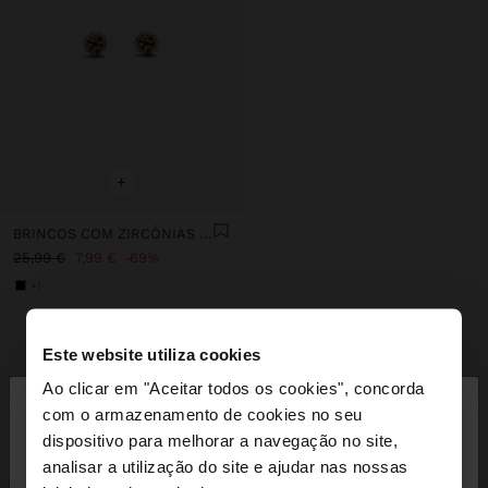
+
BRINCOS COM ZIRCÓNIAS - PRATA DE LEI 925
25,99 €
7,99 €
69%
+1
Este website utiliza cookies
INSPIRE-SE
Descubra novas ideias de styling e
×
Ao clicar em "Aceitar todos os cookies", concorda
olá
explore a nossa nova coleção.
com o armazenamento de cookies no seu
dispositivo para melhorar a navegação no site,
Está a aceder ao site a partir de Portugal. Deseja
analisar a utilização do site e ajudar nas nossas