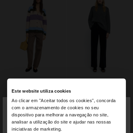
Este website utiliza cookies
×
Ao clicar em "Aceitar todos os cookies", concorda
olá
com o armazenamento de cookies no seu
dispositivo para melhorar a navegação no site,
Está a aceder ao site a partir de Portugal. Deseja
analisar a utilização do site e ajudar nas nossas
navegar no nosso site United States?
iniciativas de marketing.