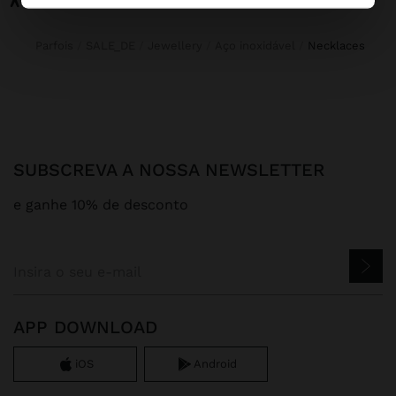
Parfois
SALE_DE
Jewellery
Aço inoxidável
necklaces
SUBSCREVA A NOSSA NEWSLETTER
e ganhe 10% de desconto
APP DOWNLOAD
iOS
Android