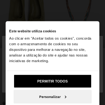
Este website utiliza cookies
×
Ao clicar em "Aceitar todos os cookies", concorda
olá
sapatos
bijuteria
com o armazenamento de cookies no seu
dispositivo para melhorar a navegação no site,
Está a aceder ao site a partir de Portugal. Deseja
analisar a utilização do site e ajudar nas nossas
navegar no nosso site United States?
iniciativas de marketing.
PODERÁ INTERESSAR-LHE
Novidades
Malas
Não, Fique em
Sim, leve-me a United
Roupa
PERMITIR TODOS
Bijuteria
Portugal
States
Sapatos
Carteiras
Relógios
Personalizáveis
Personalizar
Acessórios