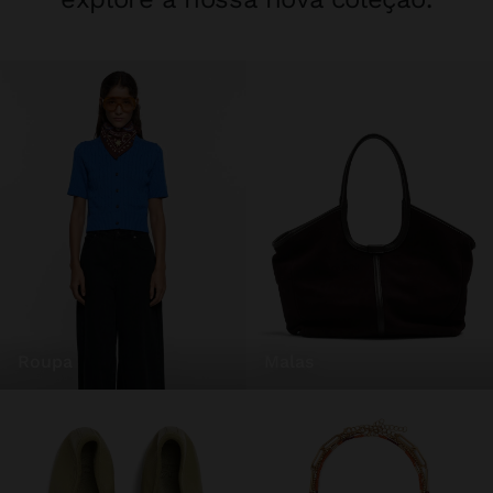
roupa
malas