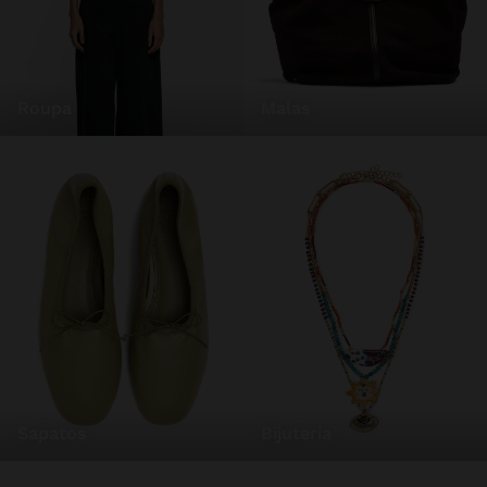
roupa
malas
sapatos
bijuteria