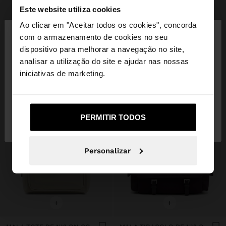
Este website utiliza cookies
×
Ao clicar em "Aceitar todos os cookies", concorda
olá
com o armazenamento de cookies no seu
dispositivo para melhorar a navegação no site,
Está a aceder ao site a partir de Portugal. Deseja
analisar a utilização do site e ajudar nas nossas
navegar no nosso site United States?
iniciativas de marketing.
Não, Fique em
Sim, leve-me a United
PERMITIR TODOS
Portugal
States
Personalizar
+
+