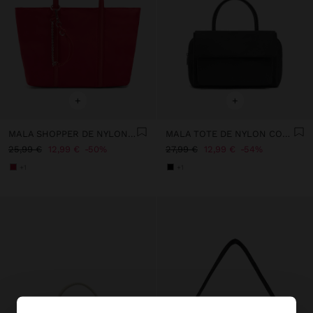
+
+
MALA SHOPPER DE NYLON COM PENDURO
MALA TOTE DE NYLON COM ABA DUPLA
25,99 €
12,99 €
50%
27,99 €
12,99 €
54%
+1
+1