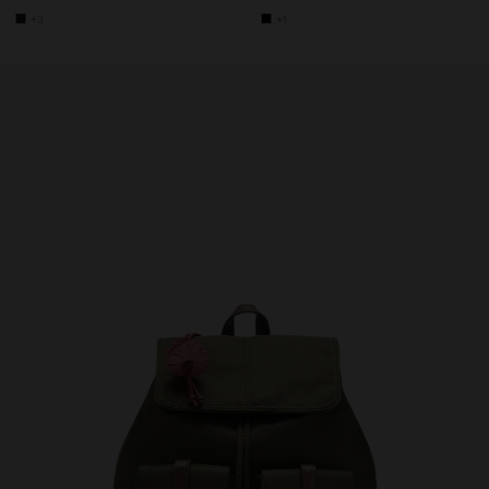
+3
+1