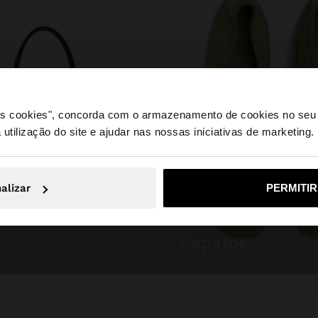
 os cookies", concorda com o armazenamento de cookies no seu 
 utilização do site e ajudar nas nossas iniciativas de marketing.
e a partir de Portugal. Deseja navegar no nosso site Unite
alizar
PERMITI
Não, Fique em Portugal
Sim, leve
sapatos