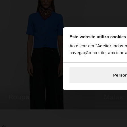
Este website utiliza cookies
olá
Ao clicar em "Aceitar todos
navegação no site, analisar a
Está a aceder ao sit
Person
roupa
malas