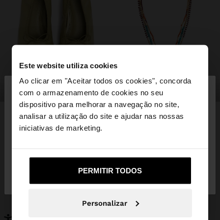
Este website utiliza cookies
×
Ao clicar em "Aceitar todos os cookies", concorda
olá
sapatos
bijuteria
com o armazenamento de cookies no seu
dispositivo para melhorar a navegação no site,
Está a aceder ao site a partir de Portugal. Deseja
analisar a utilização do site e ajudar nas nossas
navegar no nosso site United States?
iniciativas de marketing.
PODERÁ INTERESSAR-LHE
Novidades
Malas
Não, Fique em
Sim, leve-me a United
PERMITIR TODOS
Roupa
Bijuteria
Portugal
States
Sapatos
Carteiras
Relógios
Personalizáveis
Personalizar
Acessórios