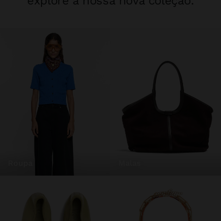
explore a nossa nova coleção.
roupa
malas