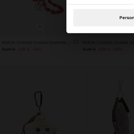
Person
+
+
PORTA-CHAVES CHARM POMPOM MISSANGAS FACETADAS
PORTA-CHAVES CHARM U
12,99 €
3,99 €
69%
15,99 €
9,99 €
38%