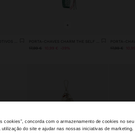
+
PORTA-CHAVES CHARM MOTIVOS MARINHOS
PORTA-CHAVES CHARM THE SELF CARE DAY - THE RECIPE BOOK
17,99 €
10,99 €
39%
17,99 €
10,9
 os cookies", concorda com o armazenamento de cookies no seu 
 utilização do site e ajudar nas nossas iniciativas de marketing.
e a partir de Portugal. Deseja navegar no nosso site Unite