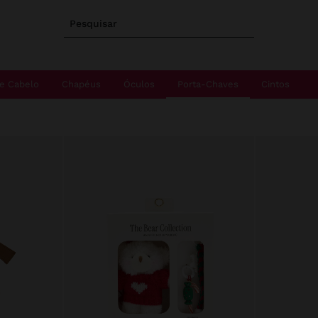
Pesquisar
e Cabelo
Chapéus
Óculos
Porta-Chaves
Cintos