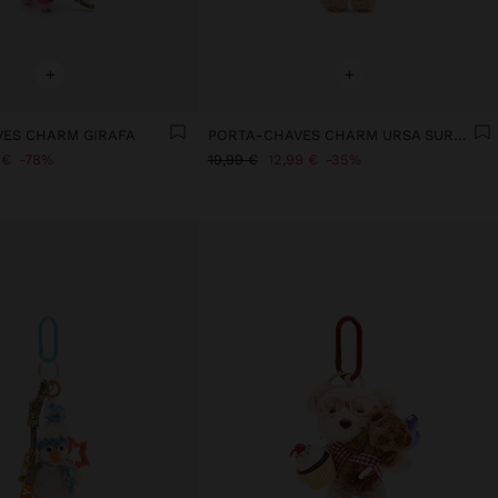
+
+
ES CHARM GIRAFA
PORTA-CHAVES CHARM URSA SURF - THE PERFECT MATCH
 €
78%
19,99 €
12,99 €
35%