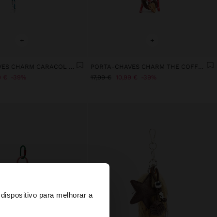
+
+
PORTA-CHAVES CHARM CARACOL ESPIRAL DE CROCHÉ
PORTA-CHAVES CHARM THE COFFEE LOVERS - THE RECIPE BOOK
9 €
39%
17,99 €
10,99 €
39%
×
dispositivo para melhorar a
d States?