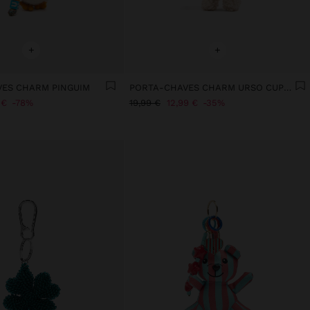
+
+
ES CHARM PINGUIM
PORTA-CHAVES CHARM URSO CUPCAKE - THE PERFECT MATCH
 €
78%
19,99 €
12,99 €
35%