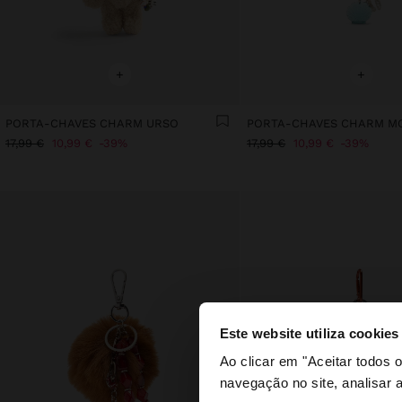
+
+
PORTA-CHAVES CHARM URSO
17,99 €
10,99 €
39%
17,99 €
10,99 €
39%
Este website utiliza cookies
olá
Ao clicar em "Aceitar todos
navegação no site, analisar a
Está a aceder ao sit