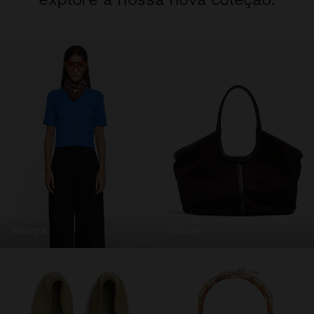
roupa
malas