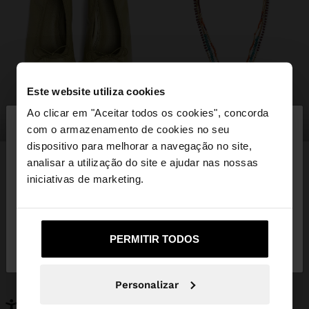
Este website utiliza cookies
×
Ao clicar em "Aceitar todos os cookies", concorda
olá
sapatos
bijuteria
com o armazenamento de cookies no seu
dispositivo para melhorar a navegação no site,
Está a aceder ao site a partir de Portugal. Deseja
analisar a utilização do site e ajudar nas nossas
navegar no nosso site United States?
iniciativas de marketing.
PODERÁ INTERESSAR-LHE
Novidades
Malas
Não, Fique em
Sim, leve-me a United
Roupa
PERMITIR TODOS
Bijuteria
Portugal
States
Sapatos
Carteiras
Relógios
Personalizáveis
Personalizar
Acessórios