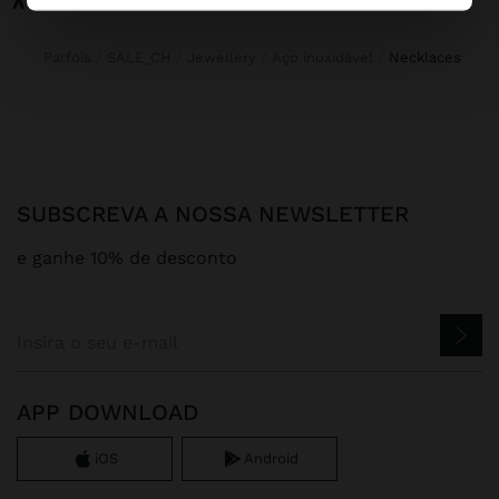
Parfois
SALE_CH
Jewellery
Aço inoxidável
necklaces
SUBSCREVA A NOSSA NEWSLETTER
e ganhe 10% de desconto
APP DOWNLOAD
iOS
Android