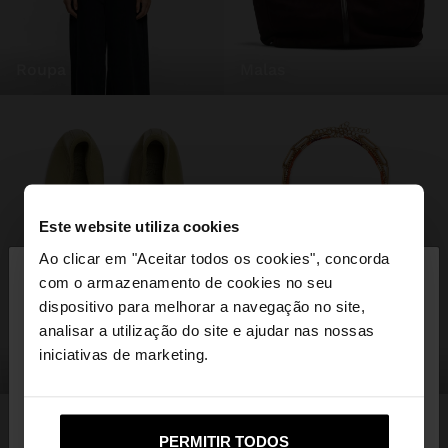
roupa
malas
Este website utiliza cookies
×
Ao clicar em "Aceitar todos os cookies", concorda
olá
com o armazenamento de cookies no seu
dispositivo para melhorar a navegação no site,
Está a aceder ao site a partir de Portugal. Deseja
analisar a utilização do site e ajudar nas nossas
navegar no nosso site United States?
iniciativas de marketing.
sapatos
bijuteria
Não, Fique em
Sim, leve-me a United
PERMITIR TODOS