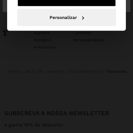
Portugal
States
PODERÁ INTERESSAR-LHE
Personalizar
Novidades
Malas
Roupa
Bijuteria
Sapatos
Carteiras
Relógios
Personalizáveis
Acessórios
Parfois
SALE_CH
Jewellery
925 Sterling Silver
necklaces
SUBSCREVA A NOSSA NEWSLETTER
e ganhe 10% de desconto