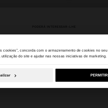
PODERÁ INTERESSAR-LHE
Novidades
Malas
Roupa
Bijuteria
Sapatos
Carteiras
 os cookies", concorda com o armazenamento de cookies no seu 
Relógios
Personalizáveis
Acessórios
 utilização do site e ajudar nas nossas iniciativas de marketing.
e a partir de Portugal. Deseja navegar no nosso site Unite
alizar
PERMITI
Não, Fique em Portugal
Sim, leve
Parfois
SALE_CH
Jewellery
925 Sterling Silver
earrings