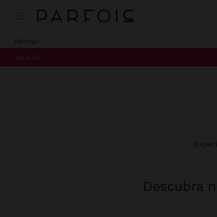
Earrings
View All
Exper
Descubra no