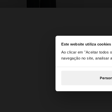
Este website utiliza cookies
olá
Ao clicar em "Aceitar todos
navegação no site, analisar a
Está a aceder ao sit
Person