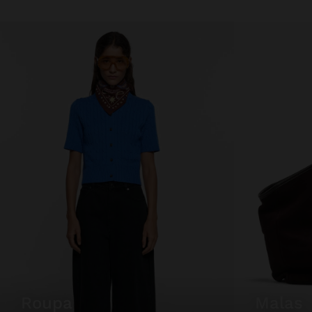
roupa
malas