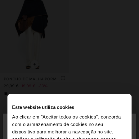
+
PONCHO DE MALHA PORMENOR COSTURA
29,99 €
19,99 €
33%
+2
Este website utiliza cookies
INSPIRE-SE
×
Ao clicar em "Aceitar todos os cookies", concorda
olá
Descubra novas ideias de styling e
com o armazenamento de cookies no seu
explore a nossa nova coleção.
dispositivo para melhorar a navegação no site,
Está a aceder ao site a partir de Portugal. Deseja