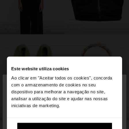
roupa
malas
Este website utiliza cookies
×
Ao clicar em "Aceitar todos os cookies", concorda
olá
com o armazenamento de cookies no seu
dispositivo para melhorar a navegação no site,
Está a aceder ao site a partir de Portugal. Deseja
analisar a utilização do site e ajudar nas nossas
navegar no nosso site United States?
iniciativas de marketing.
sapatos
bijuteria
Não, Fique em
Sim, leve-me a United