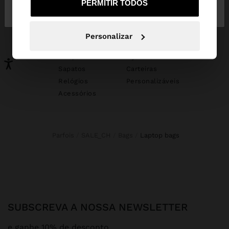
PERMITIR TODOS
Portugal
States
PODERÁ INTERESSAR-LHE
Personalizar
Novidades
Malas
Roupa
Bijuteria
Sapatos
Carteiras
Relógios
Personalizáveis
Acessórios
Parfois
SALE_CH
Bags
laptop bags
SUBSCREVA A NOSSA NEWSLETTER
e ganhe 10% de desconto