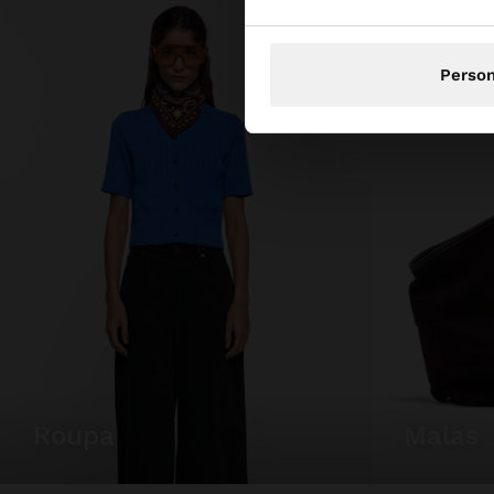
Person
roupa
malas