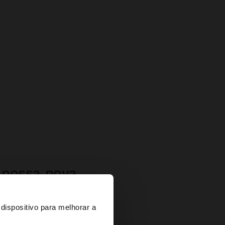
a nossa nova
×
dispositivo para melhorar a
d States?