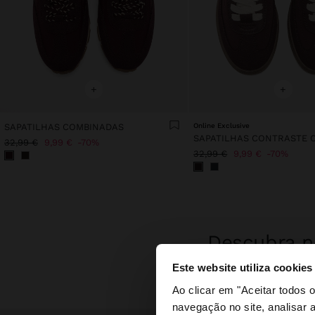
+
+
SAPATILHAS COMBINADAS
Online Exclusive
32,99 €
9,99 €
70%
32,99 €
9,99 €
70%
Descubra no
Este website utiliza cookies
olá
Ao clicar em "Aceitar todos
navegação no site, analisar a
Está a aceder ao sit