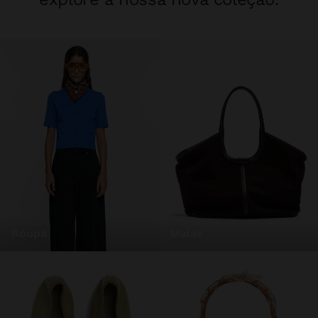
roupa
malas