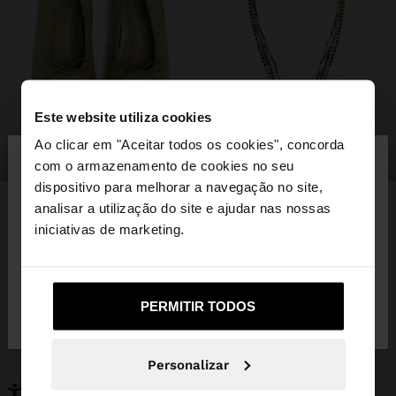
Este website utiliza cookies
×
Ao clicar em "Aceitar todos os cookies", concorda
olá
sapatos
bijuteria
com o armazenamento de cookies no seu
dispositivo para melhorar a navegação no site,
Está a aceder ao site a partir de Portugal. Deseja
analisar a utilização do site e ajudar nas nossas
navegar no nosso site United States?
iniciativas de marketing.
PODERÁ INTERESSAR-LHE
Novidades
Malas
Não, Fique em
Sim, leve-me a United
Roupa
PERMITIR TODOS
Bijuteria
Portugal
States
Sapatos
Carteiras
Relógios
Personalizáveis
Personalizar
Acessórios