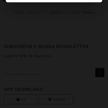
Parfois
SALDOS_PT
Bijuteria
Prata 925
brincos
SUBSCREVA A NOSSA NEWSLETTER
e ganhe 10% de desconto
APP DOWNLOAD
iOS
Android