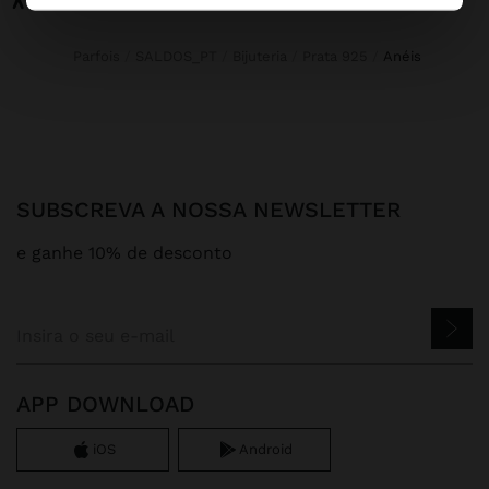
Parfois
SALDOS_PT
Bijuteria
Prata 925
anéis
SUBSCREVA A NOSSA NEWSLETTER
e ganhe 10% de desconto
APP DOWNLOAD
iOS
Android