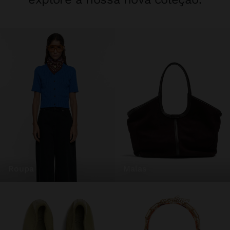
roupa
malas