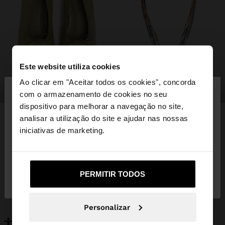
Este website utiliza cookies
×
Ao clicar em "Aceitar todos os cookies", concorda
olá
sapatos
bijuteria
com o armazenamento de cookies no seu
dispositivo para melhorar a navegação no site,
Está a aceder ao site a partir de Portugal. Deseja
analisar a utilização do site e ajudar nas nossas
navegar no nosso site United States?
iniciativas de marketing.
PODERÁ INTERESSAR-LHE
Novidades
Malas
Não, Fique em
Sim, leve-me a United
Roupa
PERMITIR TODOS
Bijuteria
Portugal
States
Sapatos
Carteiras
Relógios
Personalizáveis
Personalizar
Acessórios