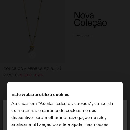
+
COLAR COM PEDRAS E ZIRCÓNIAS - PRATA DE LEI 925
29,99 €
9,99 €
67%
Este website utiliza cookies
INSPIRE-SE
Descubra novas ideias de styling e
×
Ao clicar em "Aceitar todos os cookies", concorda
olá
explore a nossa nova coleção.
com o armazenamento de cookies no seu
dispositivo para melhorar a navegação no site,
Está a aceder ao site a partir de Portugal. Deseja
analisar a utilização do site e ajudar nas nossas