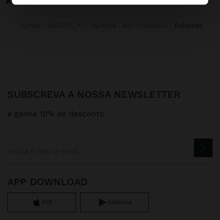
Parfois
SALDOS_PT
Bijuteria
Aço inoxidável
pulseiras
SUBSCREVA A NOSSA NEWSLETTER
e ganhe 10% de desconto
APP DOWNLOAD
iOS
Android