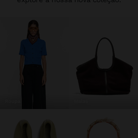
roupa
malas