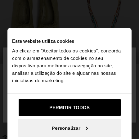
Este website utiliza cookies
×
Ao clicar em "Aceitar todos os cookies", concorda
olá
sapatos
bijuteria
com o armazenamento de cookies no seu
dispositivo para melhorar a navegação no site,
Está a aceder ao site a partir de Portugal. Deseja
analisar a utilização do site e ajudar nas nossas
navegar no nosso site United States?
iniciativas de marketing.
PODERÁ INTERESSAR-LHE
Novidades
Malas
Não, Fique em
Sim, leve-me a United
Roupa
PERMITIR TODOS
Bijuteria
Portugal
States
Sapatos
Carteiras
Relógios
Personalizáveis
Personalizar
Acessórios