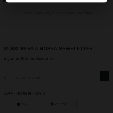
Parfois
SALDOS_PT
Acessórios
relógios
SUBSCREVA A NOSSA NEWSLETTER
e ganhe 10% de desconto
APP DOWNLOAD
iOS
Android