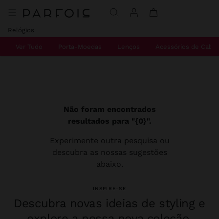
Relógios
Ver Tudo
Porta-Moedas
Lenços
Acessórios de Cabe
Não foram encontrados
resultados para "{0}".
Experimente outra pesquisa ou
descubra as nossas sugestões
abaixo.
INSPIRE-SE
Descubra novas ideias de styling e
explore a nossa nova coleção.