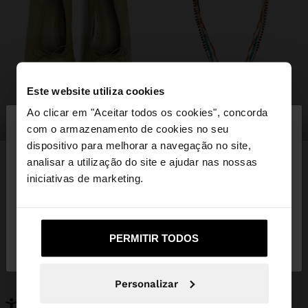
Este website utiliza cookies
×
Ao clicar em "Aceitar todos os cookies", concorda
olá
sapatos
bijuteria
com o armazenamento de cookies no seu
dispositivo para melhorar a navegação no site,
Está a aceder ao site a partir de Portugal. Deseja
analisar a utilização do site e ajudar nas nossas
navegar no nosso site United States?
iniciativas de marketing.
PODERÁ INTERESSAR-LHE
Novidades
Malas
Não, Fique em
Sim, leve-me a United
Roupa
PERMITIR TODOS
Bijuteria
Portugal
States
Sapatos
Carteiras
Relógios
Personalizáveis
Personalizar
Acessórios