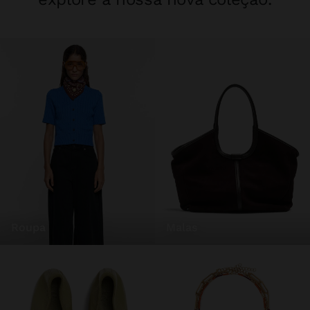
roupa
malas