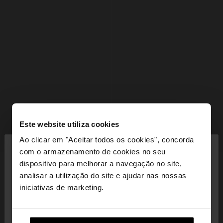
Este website utiliza cookies
×
+
+
Ao clicar em "Aceitar todos os cookies", concorda
olá
com o armazenamento de cookies no seu
PORTA-MOEDAS COM TEXTURA E ALÇA DE CORDÃO
PORTA-MOEDAS ENTRANÇADO COM FECHO DE CORRER
dispositivo para melhorar a navegação no site,
Está a aceder ao site a partir de Portugal. Deseja
17,99 €
12,99 €
28%
19,99 €
9,99 €
50%
analisar a utilização do site e ajudar nas nossas
navegar no nosso site United States?
iniciativas de marketing.
+1