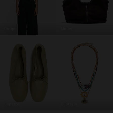
roupa
malas
sapatos
bijuteria