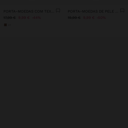
PORTA-MOEDAS COM TEXTURA E ABA
PORTA-MOEDAS DE PELE COM FECHO DE CORRER
17,99 €
9,99 €
44%
19,99 €
9,99 €
50%
+1