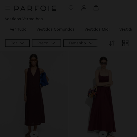
Preço Reduzido De
Para
Vestidos Vermelhos
Ver Tudo
Vestidos Compridos
Vestidos Midi
Vestidos
Cor
Preço
Tamanho
Tipo De Produt
+
+