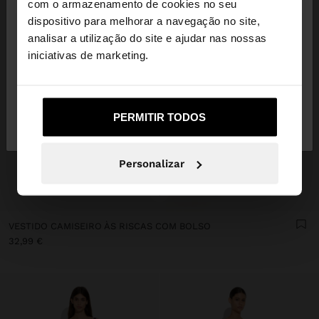
com o armazenamento de cookies no seu
dispositivo para melhorar a navegação no site,
Está a aceder ao site a partir de Portugal. Deseja
analisar a utilização do site e ajudar nas nossas
navegar no nosso site United States?
iniciativas de marketing.
Não, Fique em
Sim, leve-me a United
PERMITIR TODOS
Portugal
States
Personalizar
+
VESTIDO CAMISEIRO ÀS RISCAS COM BOLSO
32,99 €