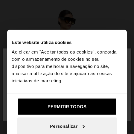
Este website utiliza cookies
×
Ao clicar em "Aceitar todos os cookies", concorda
olá
com o armazenamento de cookies no seu
dispositivo para melhorar a navegação no site,
Está a aceder ao site a partir de Portugal. Deseja
analisar a utilização do site e ajudar nas nossas
navegar no nosso site United States?
iniciativas de marketing.
Não, Fique em
Sim, leve-me a United
PERMITIR TODOS
Portugal
States
Personalizar