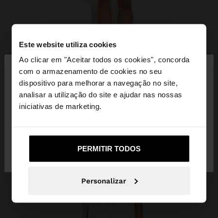
Este website utiliza cookies
×
Ao clicar em "Aceitar todos os cookies", concorda
olá
com o armazenamento de cookies no seu
dispositivo para melhorar a navegação no site,
Está a aceder ao site a partir de Portugal. Deseja
analisar a utilização do site e ajudar nas nossas
navegar no nosso site United States?
iniciativas de marketing.
Não, Fique em
Sim, leve-me a United
PERMITIR TODOS
Portugal
States
Personalizar