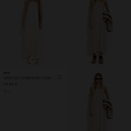
+
New
VESTIDO COMPRIDO COM BORDADO PERFURADO
45,99 €
+1