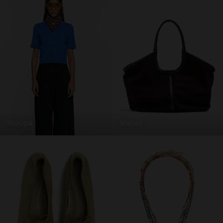
roupa
malas