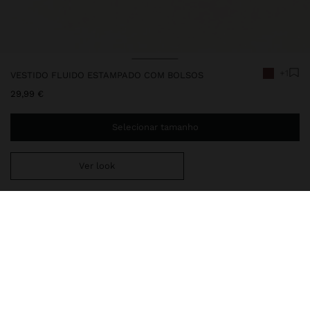
+1
VESTIDO FLUIDO ESTAMPADO COM BOLSOS
29,99 €
Selecionar tamanho
Ver look
Envio ao domicílio gratuito se adicionar
29,99 €
à sua cesta.
Entrega em loja sempre grátis
249112
|
multicor
Vestido comprido e fluido com estampado mini quadrados