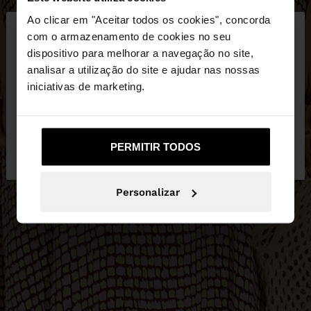
×
Ao clicar em "Aceitar todos os cookies", concorda
olá
com o armazenamento de cookies no seu
dispositivo para melhorar a navegação no site,
Está a aceder ao site a partir de Portugal. Deseja
analisar a utilização do site e ajudar nas nossas
navegar no nosso site United States?
iniciativas de marketing.
Não, Fique em
Sim, leve-me a United
PERMITIR TODOS
Portugal
States
Personalizar