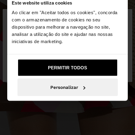
Este website utiliza cookies
×
Ao clicar em "Aceitar todos os cookies", concorda
olá
com o armazenamento de cookies no seu
dispositivo para melhorar a navegação no site,
Está a aceder ao site a partir de Portugal. Deseja
analisar a utilização do site e ajudar nas nossas
navegar no nosso site United States?
iniciativas de marketing.
Não, Fique em
Sim, leve-me a United
PERMITIR TODOS
Portugal
States
Personalizar