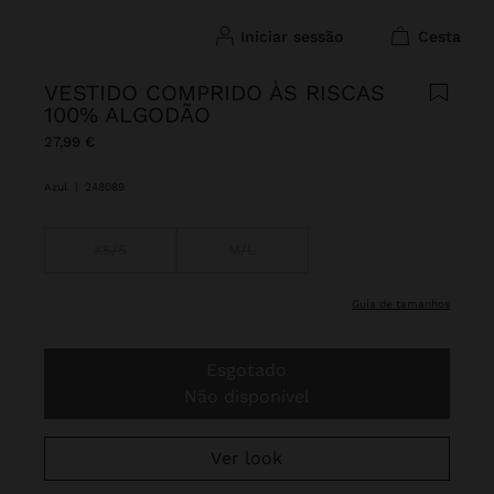
iniciar sessão
cesta
VESTIDO COMPRIDO ÀS RISCAS
100% ALGODÃO
27,99 €
Azul
|
248089
XS/S
M/L
guia de tamanhos
Esgotado
Não disponível
Ver look