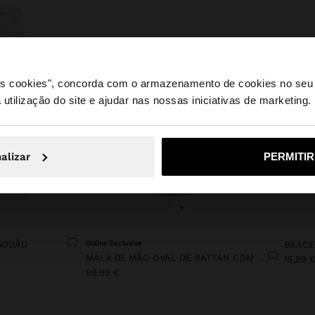
 os cookies", concorda com o armazenamento de cookies no seu 
 utilização do site e ajudar nas nossas iniciativas de marketing.
e a partir de Portugal. Deseja navegar no nosso site Unite
alizar
PERMITI
Não, Fique em Portugal
Sim, leve
+
LGODÃO
Online Exclusive
BRACE
MALA DE MÃO OVAL DE RATTAN COM MADEIRA
15,99 
99,99 €