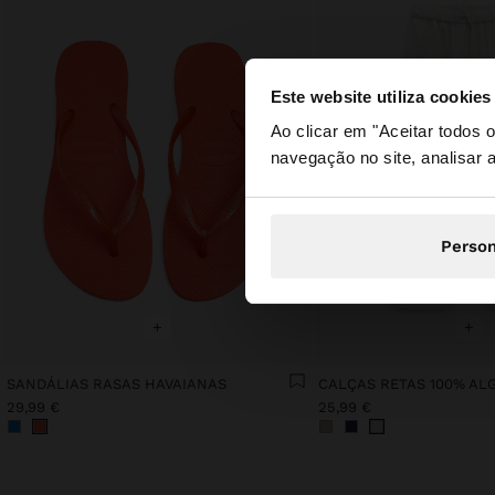
Este website utiliza cookies
olá
Ao clicar em "Aceitar todos
navegação no site, analisar a
Está a aceder ao sit
Person
+
+
SANDÁLIAS RASAS HAVAIANAS
CALÇAS RETAS 100% A
29,99 €
25,99 €