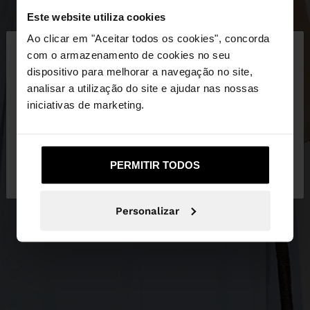
Este website utiliza cookies
×
Ao clicar em "Aceitar todos os cookies", concorda
olá
com o armazenamento de cookies no seu
dispositivo para melhorar a navegação no site,
Está a aceder ao site a partir de Portugal. Deseja
analisar a utilização do site e ajudar nas nossas
navegar no nosso site United States?
iniciativas de marketing.
Não, Fique em
Sim, leve-me a United
PERMITIR TODOS
Portugal
States
Personalizar