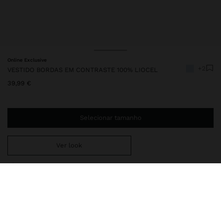
Online Exclusive
+2
VESTIDO BORDAS EM CONTRASTE 100% LIOCEL
39,99 €
Selecionar tamanho
Ver look
Envio ao domicílio gratuito se adicionar
29,99 €
à sua cesta.
Entrega em loja sempre grátis
249456
|
azul