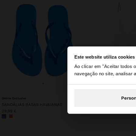
Este website utiliza cookies
olá
Ao clicar em "Aceitar todos
navegação no site, analisar a
Está a aceder ao sit
+
+
Person
Online Exclusive
SANDÁLIAS RASAS HAVAIANAS
35,99 €
17,99 €
50%
29,99 €