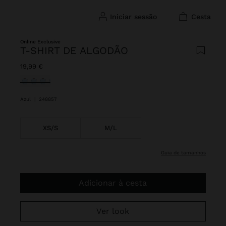
iniciar sessão
cesta
Online Exclusive
T-SHIRT DE ALGODÃO
19,99 €
Selecionado
Azul
|
248857
XS/S
M/L
guia de tamanhos
Adicionar à cesta
Ver look