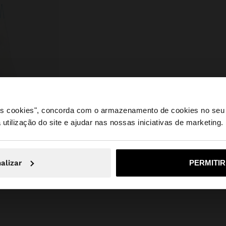
 os cookies", concorda com o armazenamento de cookies no seu 
 utilização do site e ajudar nas nossas iniciativas de marketing.
e a partir de Portugal. Deseja navegar no nosso site Unite
alizar
PERMITI
Não, Fique em Portugal
Sim, leve
VESTIDO DE LIOCEL ALÇAS ASSIMÉTRICAS