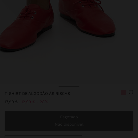
T-SHIRT DE ALGODÃO ÀS RISCAS
Preço Reduzido De
Para
17,99 €
12,99 €
28%
Esgotado
Não disponível