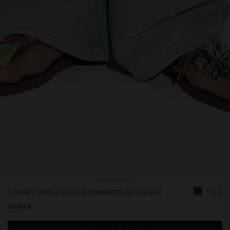
Preço Reduzido De
Para
Preço Reduzido De
Para
+2
T-SHIRT 100% LIOCEL ESTAMPADO DE FOLHAS
23,99 €