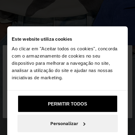
Este website utiliza cookies
×
Ao clicar em "Aceitar todos os cookies", concorda
olá
com o armazenamento de cookies no seu
dispositivo para melhorar a navegação no site,
Está a aceder ao site a partir de Portugal. Deseja
analisar a utilização do site e ajudar nas nossas
navegar no nosso site United States?
iniciativas de marketing.
Não, Fique em
Sim, leve-me a United
PERMITIR TODOS
Portugal
States
Personalizar