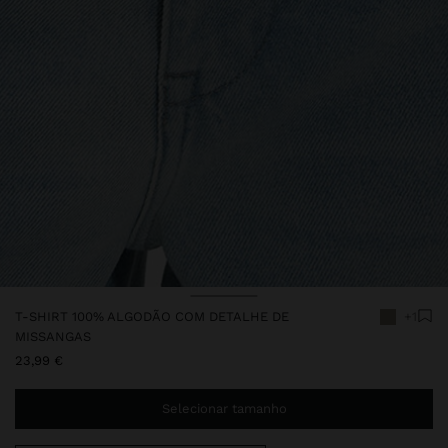
Preço Reduzido De
Para
T-SHIRT 100% ALGODÃO COM DETALHE DE
+1
MISSANGAS
23,99 €
Selecionar tamanho