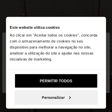
Este website utiliza cookies
×
Ao clicar em "Aceitar todos os cookies", concorda
olá
com o armazenamento de cookies no seu
dispositivo para melhorar a navegação no site,
Está a aceder ao site a partir de Portugal. Deseja
analisar a utilização do site e ajudar nas nossas
navegar no nosso site United States?
iniciativas de marketing.
Não, Fique em
Sim, leve-me a United
PERMITIR TODOS
Portugal
States
Personalizar