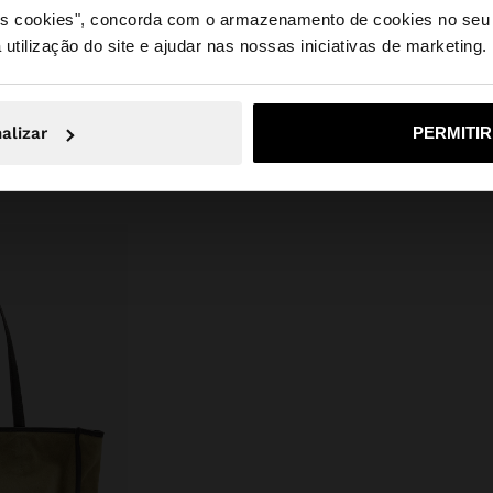
tação a decote em
 os cookies", concorda com o armazenamento de cookies no seu 
inferiores. A
 utilização do site e ajudar nas nossas iniciativas de marketing.
e a partir de Portugal. Deseja navegar no nosso site Unite
alizar
PERMITI
Não, Fique em Portugal
Sim, leve