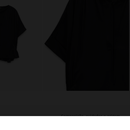
composição, cuidados e origem
la redonda com
Composição: 100% Viscose