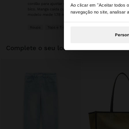
cordão para ajustar e abertura que permite a sua adap
Ao clicar em "Aceitar todos
bico. Manga caída curta com dobra. Franzido nas laterais 
navegação no site, analisar a
Está a aceder ao sit
modelo mede 1.78 m e veste o tamanho XS-S.
Roupa
Tops e T-shirts
Person
complete o seu look