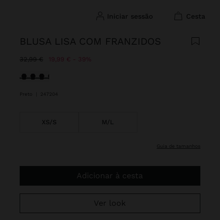
iniciar sessão
cesta
BLUSA LISA COM FRANZIDOS
Preço Reduzido De
Para
32,99 €
19,99 €
39%
Selecionado
Preto
|
247204
XS/S
M/L
guia de tamanhos
Adicionar à cesta
Ver look