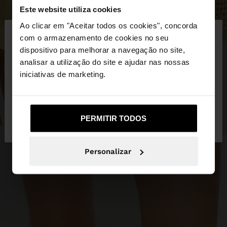
Este website utiliza cookies
×
Ao clicar em "Aceitar todos os cookies", concorda
olá
com o armazenamento de cookies no seu
dispositivo para melhorar a navegação no site,
Está a aceder ao site a partir de Portugal. Deseja
analisar a utilização do site e ajudar nas nossas
navegar no nosso site United States?
iniciativas de marketing.
Não, Fique em
Sim, leve-me a United
PERMITIR TODOS
Portugal
States
Personalizar