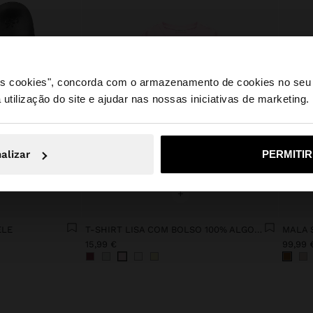
 os cookies", concorda com o armazenamento de cookies no seu 
 utilização do site e ajudar nas nossas iniciativas de marketing.
e a partir de Portugal. Deseja navegar no nosso site Unite
alizar
PERMITI
Não, Fique em Portugal
Sim, leve
+
ELE
T-SHIRT LISA COM BOLSO 100% ALGODÃO
MALA 
15,99 €
99,99 