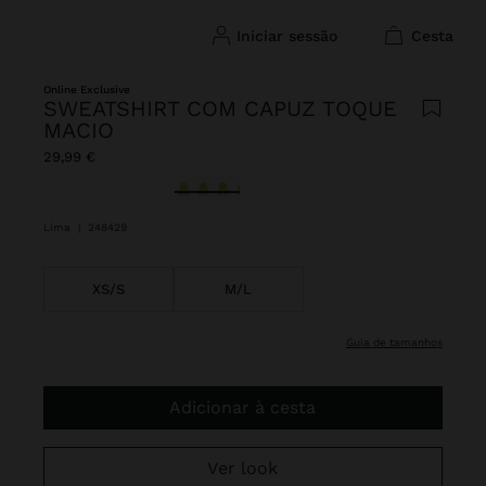
iniciar sessão
cesta
Online Exclusive
SWEATSHIRT COM CAPUZ TOQUE
MACIO
29,99 €
Selecionado
Lima
|
248429
XS/S
M/L
guia de tamanhos
Adicionar à cesta
Ver look