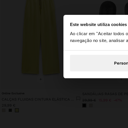
Este website utiliza cookies
olá
Ao clicar em "Aceitar todos
navegação no site, analisar a
Está a aceder ao sit
Person
+
+
Online Exclusive
SANDÁLIAS RASAS DE P
CALÇAS FLUIDAS CINTURA ELÁSTICA TOQUE MACIO
29,99 €
15,99 €
47%
29,99 €