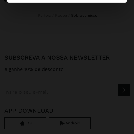
Parfois
Roupa
sobrecamisas
SUBSCREVA A NOSSA NEWSLETTER
e ganhe 10% de desconto
APP DOWNLOAD
iOS
Android