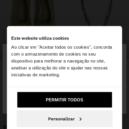
Este website utiliza cookies
×
Ao clicar em "Aceitar todos os cookies", concorda
olá
sapatos
bijuteria
com o armazenamento de cookies no seu
dispositivo para melhorar a navegação no site,
Está a aceder ao site a partir de Portugal. Deseja
analisar a utilização do site e ajudar nas nossas
navegar no nosso site United States?
iniciativas de marketing.
PODERÁ INTERESSAR-LHE
Novidades
Malas
Não, Fique em
Sim, leve-me a United
Roupa
PERMITIR TODOS
Bijuteria
Portugal
States
Sapatos
Carteiras
Relógios
Personalizáveis
Personalizar
Acessórios