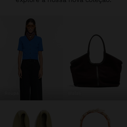
roupa
malas