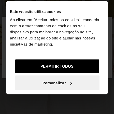
Este website utiliza cookies
×
Ao clicar em "Aceitar todos os cookies", concorda
olá
com o armazenamento de cookies no seu
dispositivo para melhorar a navegação no site,
Está a aceder ao site a partir de Portugal. Deseja
analisar a utilização do site e ajudar nas nossas
navegar no nosso site United States?
iniciativas de marketing.
Não, Fique em
Sim, leve-me a United
PERMITIR TODOS
Portugal
States
Personalizar