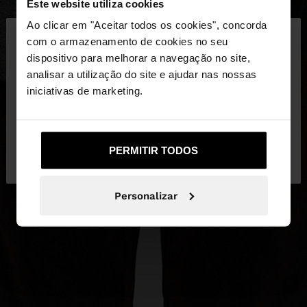
Este website utiliza cookies
×
Ao clicar em "Aceitar todos os cookies", concorda
olá
com o armazenamento de cookies no seu
dispositivo para melhorar a navegação no site,
Está a aceder ao site a partir de Portugal. Deseja
analisar a utilização do site e ajudar nas nossas
navegar no nosso site United States?
iniciativas de marketing.
Não, Fique em
Sim, leve-me a United
PERMITIR TODOS
Portugal
States
Personalizar