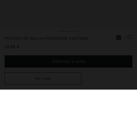
+1
PONCHO DE MALHA PORMENOR COSTURA
32,99 €
Adicionar à cesta
Ver look
Envio ao domicílio gratuito se adicionar
29,99 €
à sua cesta.
Entrega em loja sempre grátis
237702
|
cinzento