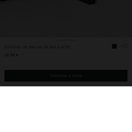
+1
PONCHO DE MALHA DE GOLA ALTA
35,99 €
Adicionar à cesta
Envio ao domicílio gratuito se adicionar
29,99 €
à sua cesta.
Entrega em loja sempre grátis
224828
|
azul marinho
Poncho de malha com gola alta. Abertura com botões. Bolsos