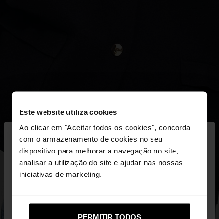
Este website utiliza cookies
×
Ao clicar em "Aceitar todos os cookies", concorda
olá
com o armazenamento de cookies no seu
dispositivo para melhorar a navegação no site,
Está a aceder ao site a partir de Portugal. Deseja
analisar a utilização do site e ajudar nas nossas
navegar no nosso site United States?
iniciativas de marketing.
Não, Fique em
Sim, leve-me a United
PERMITIR TODOS