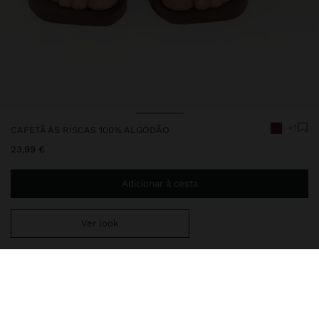
+1
CAFETÃ ÀS RISCAS 100% ALGODÃO
23,99 €
Adicionar à cesta
Ver look
Envio ao domicílio gratuito se adicionar
29,99 €
à sua cesta.
Entrega em loja sempre grátis