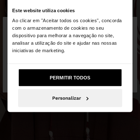
Este website utiliza cookies
×
Ao clicar em "Aceitar todos os cookies", concorda
olá
com o armazenamento de cookies no seu
dispositivo para melhorar a navegação no site,
Está a aceder ao site a partir de Portugal. Deseja
analisar a utilização do site e ajudar nas nossas
navegar no nosso site United States?
iniciativas de marketing.
Não, Fique em
Sim, leve-me a United
PERMITIR TODOS
Portugal
States
Personalizar