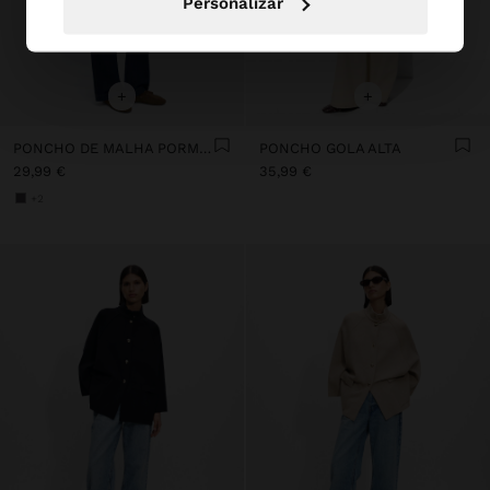
Personalizar
+
+
PONCHO DE MALHA PORMENOR COSTURA
PONCHO GOLA ALTA
29,99 €
35,99 €
+2