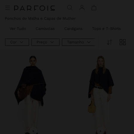
Preço Reduzido De
Para
Preço Reduzido De
Para
Preço Reduzido De
Para
Ponchos de Malha e Capas de Mulher
Ver Tudo
Camisolas
Cardigans
Tops e T-Shirts
C
Cor
Preço
Tamanho
+
+