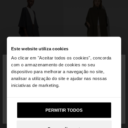
Este website utiliza cookies
×
Ao clicar em "Aceitar todos os cookies", concorda
olá
com o armazenamento de cookies no seu
dispositivo para melhorar a navegação no site,
Está a aceder ao site a partir de Portugal. Deseja
analisar a utilização do site e ajudar nas nossas
navegar no nosso site United States?
iniciativas de marketing.
Não, Fique em
Sim, leve-me a United
PERMITIR TODOS
Portugal
States